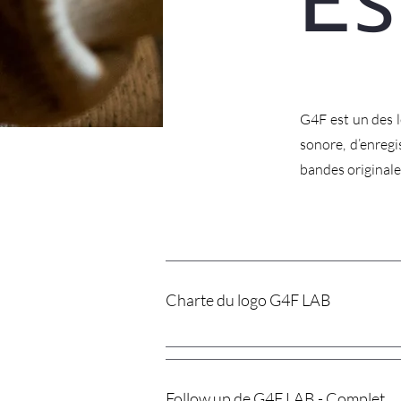
E
G4F est un des 
sonore, d’enregi
bandes originale
Charte du logo G4F LAB
Follow up de G4F LAB - Complet