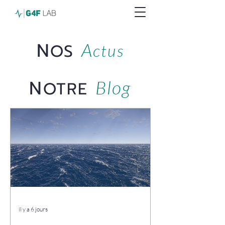
N
A
OS
ctus
N
Blog
OTRE
il y a 6 jours