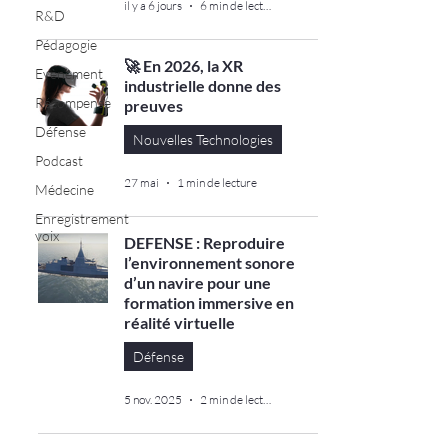
il y a 6 jours
6 min de lecture
R&D
Pédagogie
🚀 En 2026, la XR
Evènement
industrielle donne des
Récompense
preuves
Défense
Nouvelles Technologies
Podcast
27 mai
1 min de lecture
Médecine
Enregistrement
voix
DEFENSE : Reproduire
l’environnement sonore
d’un navire pour une
formation immersive en
réalité virtuelle
Défense
5 nov. 2025
2 min de lecture