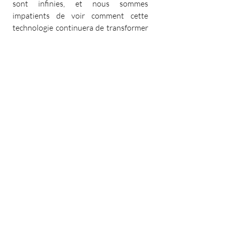
sont infinies, et nous sommes 
impatients de voir comment cette 
technologie continuera de transformer 
nos approches dans les années à venir.
Conclusion
En intégrant Woojer dans nos projets 
de R&D, nous franchissons une 
nouvelle étape dans l’art du sound 
design. Cette technologie ne se 
contente pas de réinventer la manière 
dont nous percevons le son ; elle ajoute 
une nouvelle dimension à l'expérience 
globale, une dimension qui est à la fois 
auditive et tactile. À travers cette 
innovation, nous restons fidèles à notre 
mission : "L’art de créer des réalités 
sonores sur mesure" pour des 
expériences toujours plus immersives 